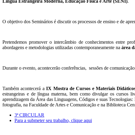
Língua Estrangeira Moderna, Educação Física e Arte (SENI)
.
O objetivo dos Seminários é discutir os processos de ensino e de apren
Pretendemos promover o intercâmbio de conhecimentos entre profes
abordagens e metodologias utilizadas contemporaneamente na
área d
Durante o evento, acontecerão conferências, sessões de comunicação,
Também acontecerá a
IX Mostra de Cursos e Materiais Didático
estrangeiras e de língua materna, bem como divulgar os cursos livr
aprendizagem da Área das Linguagens, Códigos e suas Tecnologias: Lí
fotografia, na Faculdade de Artes e Comunicação e na Biblioteca Cent
3ª CIRCULAR
Para a submeter seu trabalho, clique aqui