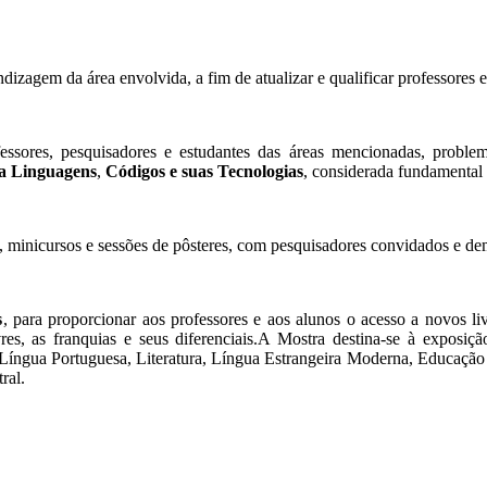
dizagem da área envolvida, a fim de atualizar e qualificar professores e
sores, pesquisadores e estudantes das áreas mencionadas, problema
a Linguagens
,
Códigos e suas Tecnologias
, considerada fundamental p
 minicursos e sessões de pôsteres, com pesquisadores convidados e dema
s
, para proporcionar aos professores e aos alunos o acesso a novos l
es, as franquias e seus diferenciais.A Mostra destina-se à exposiçã
ngua Portuguesa, Literatura, Língua Estrangeira Moderna, Educação Físi
ral.